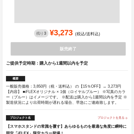
¥3,273
3
残り
(税込/送料込)
販売終了
ご提供予定時期：購入から1週間以内を予定
概要
一般販売価格：3,850円（税・送料込） の【15％OFF】→ 3,273円
【内容】 ■iFLEXオリジナル × 1個（ロイヤルブルー） ※写真のカラ
ー（ブルー）はイメージです。 ※配送は購入から1週間以内を予定 ※
製造状況により出荷時期が遅れる場合、早急にご連絡致します。
プロジェクト名
プロジェクトを見る
arrow_forward
【スマホスタンドの常識を覆す】あらゆるものを最適な角度に瞬時に
固定「iFLEX」限定カラー登場！