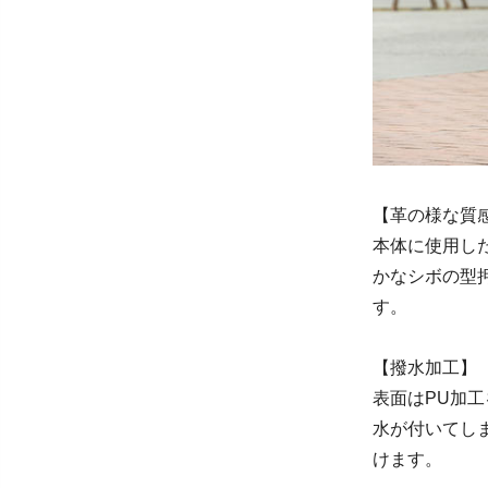
【革の様な質
本体に使用し
かなシボの型
す。
【撥水加工】
表面はPU加
水が付いてし
けます。