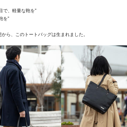
目で、軽量な鞄を”
鞄を”
想から、このトートバッグは生まれました。