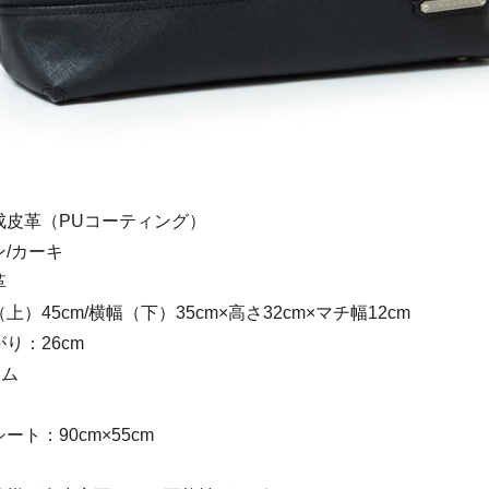
成皮革（PUコーティング）
/カーキ
革
）45cm/横幅（下）35cm×高さ32cm×マチ幅12cm
り：26cm
ラム
ト：90cm×55cm