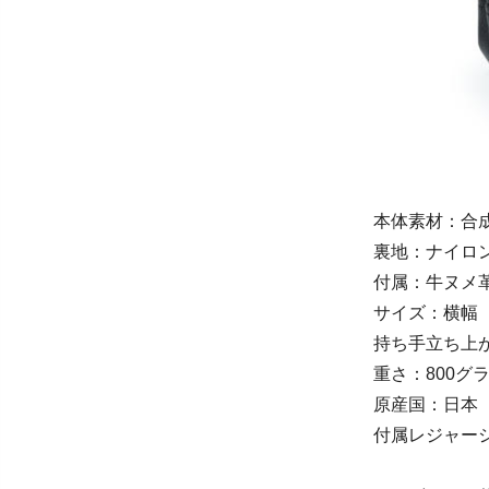
本体素材：合
裏地：ナイロン
付属：牛ヌメ
サイズ：横幅（上
持ち手立ち上が
重さ：800グ
原産国：日本
付属レジャーシー