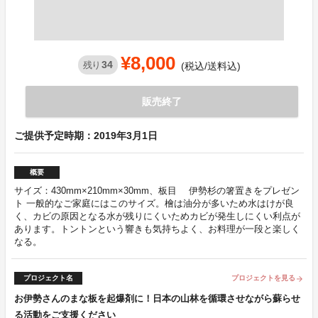
¥8,000
34
残り
(税込/送料込)
販売終了
ご提供予定時期：2019年3月1日
概要
サイズ：430mm×210mm×30mm、板目 伊勢杉の箸置きをプレゼン
ト 一般的なご家庭にはこのサイズ。檜は油分が多いため水はけが良
く、カビの原因となる水が残りにくいためカビが発生しにくい利点が
あります。トントンという響きも気持ちよく、お料理が一段と楽しく
なる。
プロジェクト名
プロジェクトを見る
arrow_forward
お伊勢さんのまな板を起爆剤に！日本の山林を循環させながら蘇らせ
る活動をご支援ください