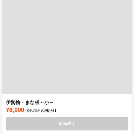
伊勢檜・まな板～小～
¥6,000
残り
61
(税込/送料込)
販売終了