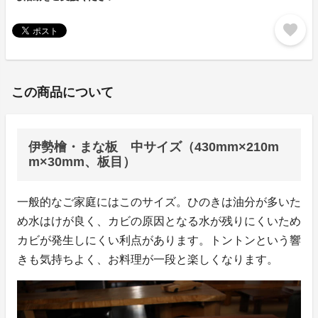
favorite
この商品について
伊勢檜・まな板 中サイズ（430mm×210m
m×30mm、板目）
一般的なご家庭にはこのサイズ。ひのきは油分が多いた
め水はけが良く、カビの原因となる水が残りにくいため
カビが発生しにくい利点があります。トントンという響
きも気持ちよく、お料理が一段と楽しくなります。