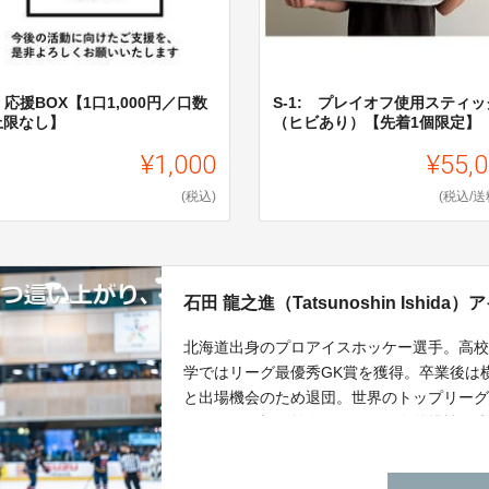
 応援BOX【1口1,000円／口数
S-1: プレイオフ使用スティッ
上限なし】
（ヒビあり）【先着1個限定】
¥1,000
¥55,
(税込)
(税込/送
石田 龍之進（Tatsunoshin Ish
北海道出身のプロアイスホッケー選手。高
学ではリーグ最優秀GK賞を獲得。卒業後は横
と出場機会のため退団。世界のトップリーグ
るという目標へ前進するため、海外挑戦を決意。移
は開幕から10連勝、リーグ最優秀セーブ率
リカ5部FPHLで武者修行中。