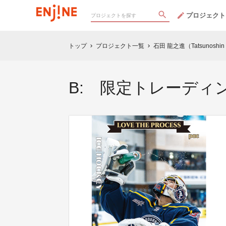
プロジェクト
トップ
プロジェクト一覧
石田 龍之進（Tatsunos
chevron_right
chevron_right
B: 限定トレーディ