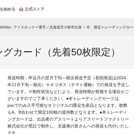
を始める
公式ストア
hin Ishida）アイスホッケー選手／北海道苫小牧市出身
B: 限定トレーディングカー
chevron_right
ングカード（先着50枚限定）
発送時期：申込月の翌月下旬～順次発送予定（初回発送は2024
年12月下旬～順次）※ネコポス（ヤマト運輸）での発送を予定し
ています。※制作状況などにより、発送時期が前後する場合がご
ざいますのでご了承ください。●本トレーディングカードは、
pacでのみ入手可能なオリジナルの限定生産品となります。枚数
もA、B合わせて限定100枚の提供数となります。●本トレーディ
ングカードは、出品者のアスリートよりアスリートファクトリー
株式会社が受託で制作し、支援者の皆さんへの発送も代行いたし
ます。