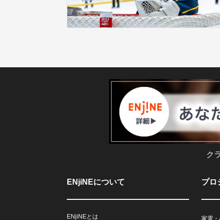
ク
ENjiNEについて
プロ
ENjiNEとは
家電・