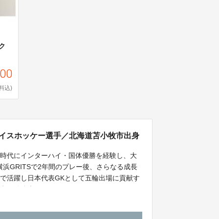
ク
000
料込)
ida）アイスホッケー選手／北海道苫小牧市出身
校時代にインターハイ・国体優勝を経験し、大
浜GRITSで2年間のプレー後、さらなる成長
で活躍し日本代表GKとして五輪出場に貢献す
籍先のオーストラリアMelbourne Iceで
を記録した。今季はアイスホッケーの本場アメ