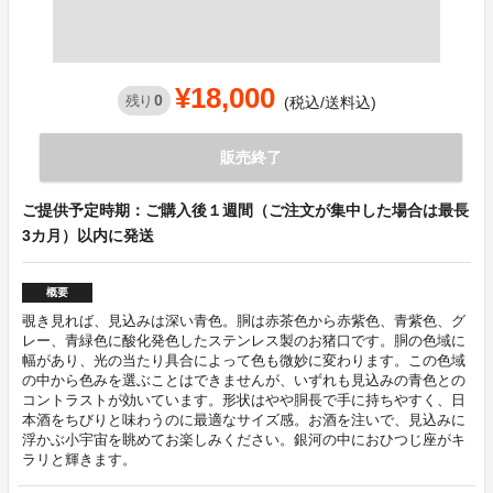
¥18,000
0
残り
(税込/送料込)
販売終了
ご提供予定時期：ご購入後１週間（ご注文が集中した場合は最長
3カ月）以内に発送
概要
覗き見れば、見込みは深い青色。胴は赤茶色から赤紫色、青紫色、グ
レー、青緑色に酸化発色したステンレス製のお猪口です。胴の色域に
幅があり、光の当たり具合によって色も微妙に変わります。この色域
の中から色みを選ぶことはできませんが、いずれも見込みの青色との
コントラストが効いています。形状はやや胴長で手に持ちやすく、日
本酒をちびりと味わうのに最適なサイズ感。お酒を注いで、見込みに
浮かぶ小宇宙を眺めてお楽しみください。銀河の中におひつじ座がキ
ラリと輝きます。