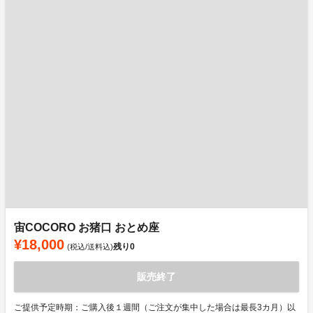
宙COCORO お猪口 おとめ座
¥18,000
残り
0
(税込/送料込)
販売終了
ご提供予定時期：ご購入後１週間（ご注文が集中した場合は最長3カ月）以