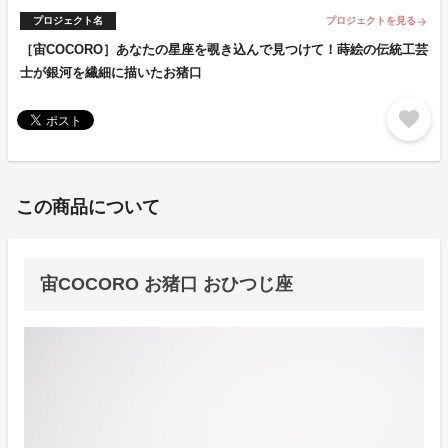
プロジェクト名
プロジェクトを見る
arrow_forward
［宙COCORO］あなたの星座を覗き込んで見つけて！蒔絵の伝統工芸
士が銀河を繊細に描いたお猪口
favorite
この商品について
宙COCORO お猪口 おひつじ座