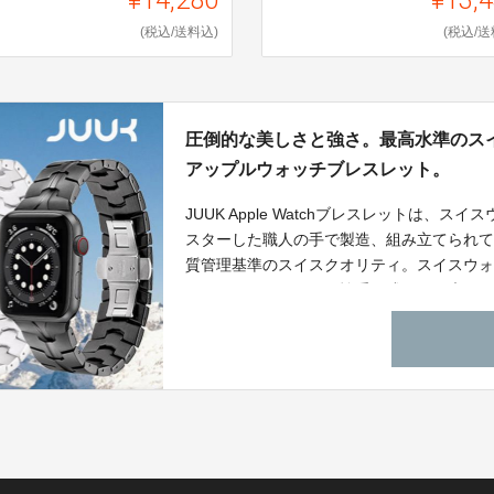
(税込/送料込)
(税込/送
圧倒的な美しさと強さ。最高水準のス
アップルウォッチブレスレット。
JUUK Apple Watchブレスレットは
スターした職人の手で製造、組み立てられ
質管理基準のスイスクオリティ。スイスウ
でリンク一つひとつを慎重に成形し、磨き
までの細心の注意を払い、美しく洗練され