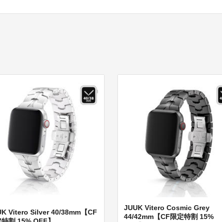
JUUK Vitero Cosmic Grey
K Vitero Silver 40/38mm【CF
44/42mm【CF限定特割 15%
特割 15% OFF】