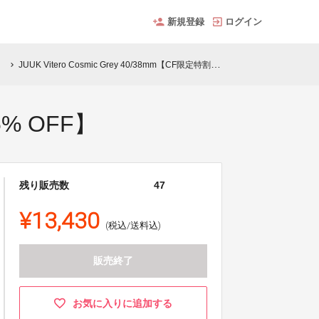
新規登録
ログイン
。
JUUK Vitero Cosmic Grey 40/38mm【CF限定特割 15% OFF】
chevron_right
15% OFF】
残り販売数
47
¥13,430
(税込/送料込)
販売終了
お気に入りに追加する