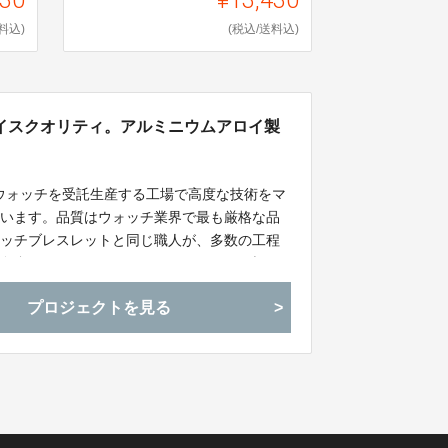
料込)
(税込/送料込)
イスクオリティ。アルミニウムアロイ製
、スイスウォッチを受託生産する工場で高度な技術をマ
ています。品質はウォッチ業界で最も厳格な品
ォッチブレスレットと同じ職人が、多数の工程
、色合いをチェックし、ピンのひとつまで極限
たブレスレットを完成させています。
プロジェクトを見る