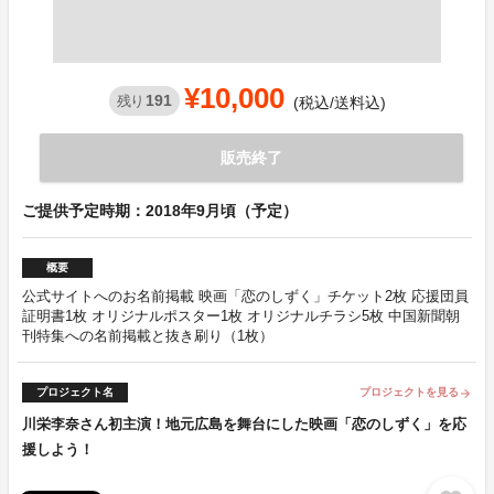
¥10,000
191
残り
(税込/送料込)
販売終了
ご提供予定時期：2018年9月頃（予定）
概要
公式サイトへのお名前掲載 映画「恋のしずく」チケット2枚 応援団員
証明書1枚 オリジナルポスター1枚 オリジナルチラシ5枚 中国新聞朝
刊特集への名前掲載と抜き刷り（1枚）
プロジェクト名
プロジェクトを見る
arrow_forward
川栄李奈さん初主演！地元広島を舞台にした映画「恋のしずく」を応
援しよう！