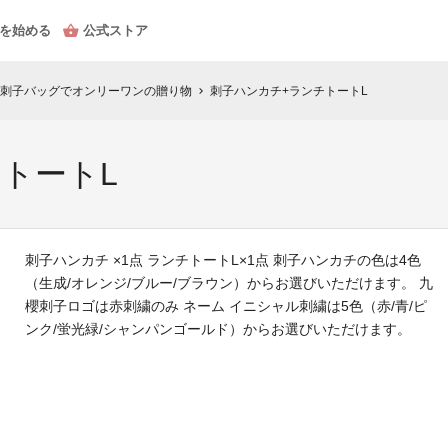
を始める
公式ストア
刺子バッグでオンリーワンの贈り物
刺子ハンカチ+ランチトートL
chevron_right
トートL
刺子ハンカチ ×1点 ランチトートL×1点 刺子ハンカチの色は4色
（生成/オレンジ/ブルー/ブラウン）からお選びいただけます。 九
櫻刺子ロゴは赤刺繍のみ ネーム イニシャル刺繍は5色（赤/青/ピ
ンク/蛍光緑/シャンパンゴールド）からお選びいただけます。