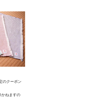
。
定のクーポン
来かねますの