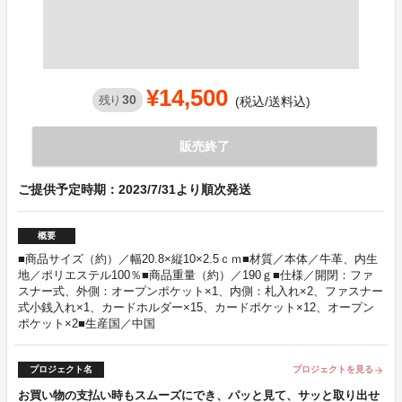
¥14,500
30
残り
(税込/送料込)
販売終了
ご提供予定時期：2023/7/31より順次発送
概要
■商品サイズ（約）／幅20.8×縦10×2.5ｃｍ■材質／本体／牛革、内生
地／ポリエステル100％■商品重量（約）／190ｇ■仕様／開閉：ファ
スナー式、外側：オープンポケット×1、内側：札入れ×2、ファスナー
式小銭入れ×1、カードホルダー×15、カードポケット×12、オープン
ポケット×2■生産国／中国
プロジェクト名
プロジェクトを見る
arrow_forward
お買い物の支払い時もスムーズにでき、パッと見て、サッと取り出せ