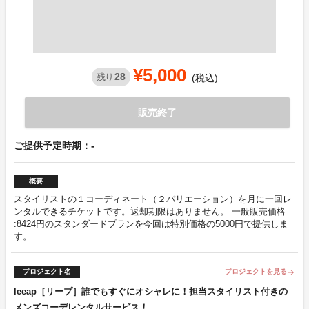
¥5,000
28
残り
(税込)
販売終了
ご提供予定時期：-
概要
スタイリストの１コーディネート（２バリエーション）を月に一回レ
ンタルできるチケットです。返却期限はありません。 一般販売価格
:8424円のスタンダードプランを今回は特別価格の5000円で提供しま
す。
プロジェクト名
プロジェクトを見る
arrow_forward
leeap［リープ］誰でもすぐにオシャレに！担当スタイリスト付きの
メンズコーデレンタルサービス！