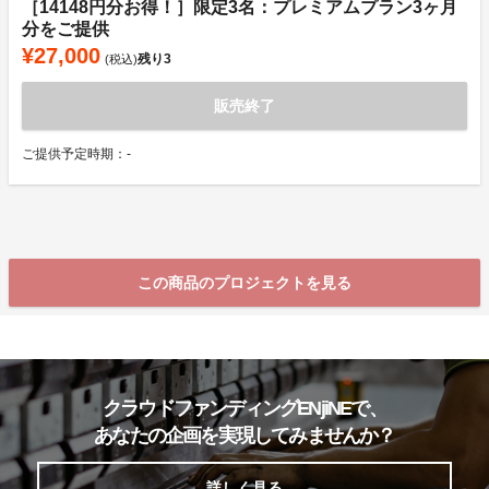
［14148円分お得！］限定3名：プレミアムプラン3ヶ月
分をご提供
¥27,000
残り
3
(税込)
販売終了
ご提供予定時期：-
この商品のプロジェクトを見る
クラウドファンディングENjiNEで、
あなたの企画を実現してみませんか？
詳しく見る