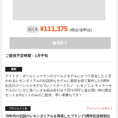
¥111,375
4
残り
(税込/送料込)
販売終了
ご提供予定時期：1月中旬
概要
デイトナ・ポールニューマンのゴールドモデルにかつて存在したと言
われるレモンダイアルの伝説的なモデルに着想を得て製作した5周年
記念のスペシャルモデル“2レジスタークロノ・レモン”にレギュラーモ
デルのパンダと逆パンダを組み合わせて25％OFFと超お買い得の限定
セットを5セットのみのご提供。早い者勝ちです！
プロジェクト名
プロジェクトを見る
arrow_forward
70年代の伝説のレモンダイアルを再現したブランド5周年記念特別仕