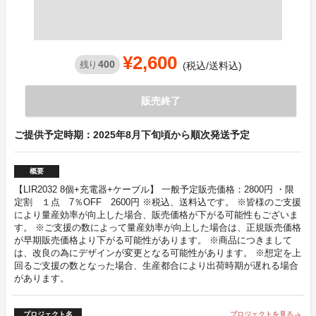
¥2,600
400
残り
(税込/送料込)
販売終了
ご提供予定時期：2025年8月下旬頃から順次発送予定
概要
【LIR2032 8個+充電器+ケーブル】 一般予定販売価格：2800円 ・限
定割 １点 7％OFF 2600円 ※税込、送料込です。 ※皆様のご支援
により量産効率が向上した場合、販売価格が下がる可能性もございま
す。 ※ご支援の数によって量産効率が向上した場合は、正規販売価格
が早期販売価格より下がる可能性があります。 ※商品につきまして
は、改良の為にデザインが変更となる可能性があります。 ※想定を上
回るご支援の数となった場合、生産都合により出荷時期が遅れる場合
があります。
プロジェクト名
プロジェクトを見る
arrow_forward