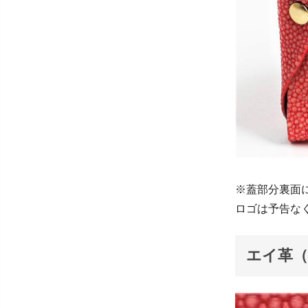
※蓋部分裏面
ロゴは予告な
エイ革（