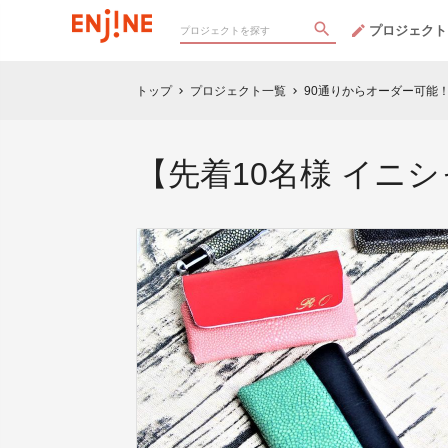
プロジェクト
トップ
プロジェクト一覧
90通りからオーダー可能
chevron_right
chevron_right
【先着10名様 イニ