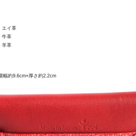
・エイ革
・牛革
・羊革
横幅約9.6cm×厚さ約2.2cm