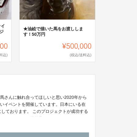
サイ
★油絵で描いた馬をお渡ししま
ジ
す！50万円
000
¥500,000
料込)
(税込/送料込)
馬さんに触れ合ってほしいと思い2020年から
あいイベントを開催しています。日本にいる在
にしております。 このプロジェクトが成功する
す。イベントの運営費は１回50万です❣️(馬の
ズ制作費含む)ご協力よろしくお願いいたしま