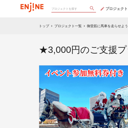
プロジェクト
トップ
プロジェクト一覧
御堂筋に馬車を走らせよう❣
chevron_right
chevron_right
★3,000円のご支援