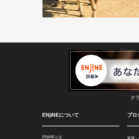
ク
ENjiNEについて
プロ
ENjiNEとは
家電・