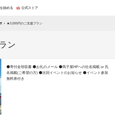
を始める
公式ストア
️
★3,000円のご支援プラン
chevron_right
プラン
⚫️寄付金領収書 ⚫️お礼のメール ⚫️馬子屋HPへの社名掲載 or 氏
名掲載(ご希望の方) ⚫️次回イベントのお知らせ ⚫️イベント参加
無料券付き