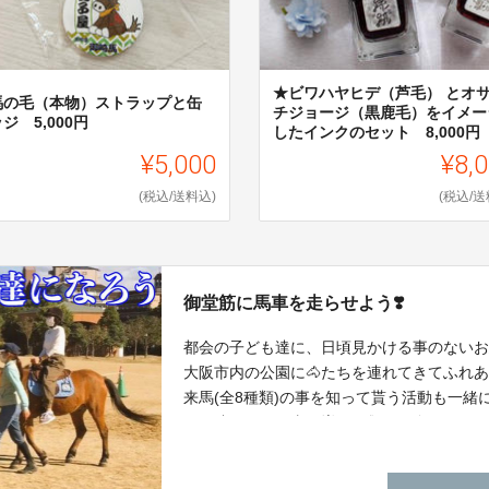
★ビワハヤヒデ（芦毛） とオ
馬の毛（本物）ストラップと缶
チジョージ（黒鹿毛）をイメー
ジ 5,000円
したインクのセット 8,000円
¥5,000
¥8,
(税込/送料込)
(税込/送
御堂筋に馬車を走らせよう❣️
都会の子ども達に、日頃見かける事のないお
大阪市内の公園に🐴たちを連れてきてふれ
来馬(全8種類)の事を知って貰う活動も一緒
と🐴達にもお仕事が増えて救える命もふえま
レンタル代、輸送費、人件費、広告費、グッ
す。