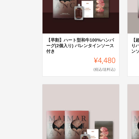
【早割】ハート型和牛100%ハンバ
【
ーグ(2個入り) バレンタインソース
りハ
付き
ン
¥4,480
(税込/送料込)