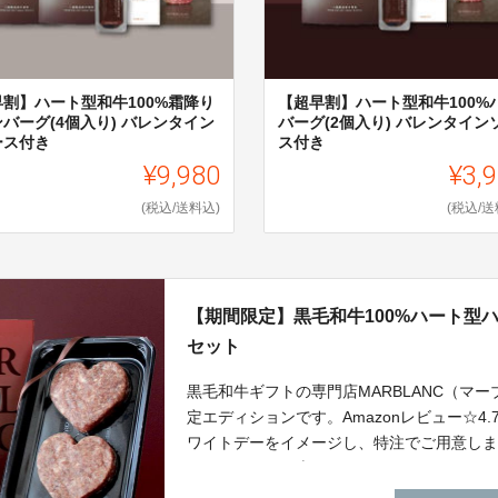
早割】ハート型和牛100%霜降り
【超早割】ハート型和牛100%
バーグ(4個入り) バレンタイン
バーグ(2個入り) バレンタイン
ース付き
ス付き
¥9,980
¥3,
(税込/送料込)
(税込/送
【期間限定】黒毛和牛100%ハート型
セット
黒毛和牛ギフトの専門店MARBLANC（マ
定エディションです。Amazonレビュー☆4
ワイトデーをイメージし、特注でご用意し
とともにお召し上がりください。