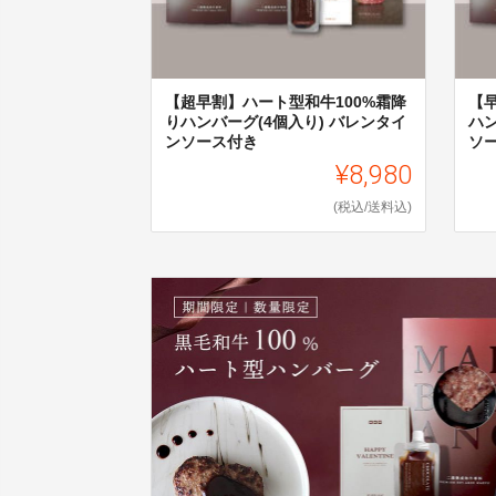
【超早割】ハート型和牛100%霜降
【
りハンバーグ(4個入り) バレンタイ
ハン
ンソース付き
ソ
¥8,980
(税込/送料込)