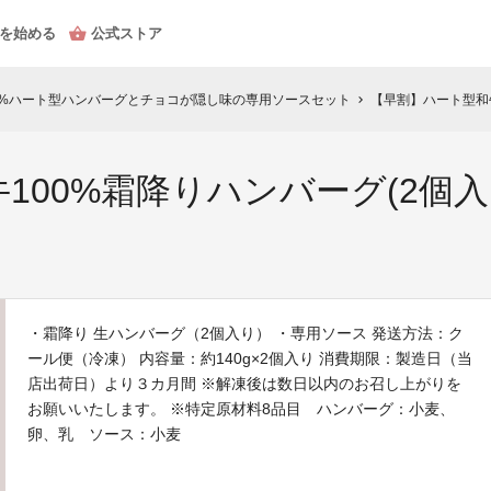
を始める
公式ストア
0%ハート型ハンバーグとチョコが隠し味の専用ソースセット
【早割】ハート型和牛1
chevron_right
100%霜降りハンバーグ(2個入
・霜降り 生ハンバーグ（2個入り） ・専用ソース 発送方法：ク
ール便（冷凍） 内容量：約140g×2個入り 消費期限：製造日（当
店出荷日）より３カ月間 ※解凍後は数日以内のお召し上がりを
お願いいたします。 ※特定原材料8品目 ハンバーグ：小麦、
卵、乳 ソース：小麦