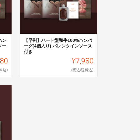
ハン
【早割】ハート型和牛100%ハンバ
ソー
ーグ(4個入り) バレンタインソース
付き
980
¥7,980
料込)
(税込/送料込)