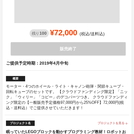
¥72,000
100
残り
(税込/送料込)
販売終了
ご提供予定時期：2019年4月中旬
概要
モーター・4つのホイール・ライト・キャノン砲弾・関節キューブ・
回転キューブのセットです。 【クラウドファンディング限定】「ニッ
ク」「ウィリー」「コビー」のデコパーツつき。 クラウドファンディ
ング限定の【一般販売予定価格97,000円から25%OFF】72,000円(税
込・送料込）でご提供させていただきます！
プロジェクト名
プロジェクトを見る
arrow_forward
眠っていたLEGOブロックを動かすプログラミング教材！ロボットお