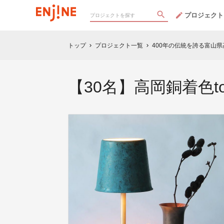
プロジェクト
トップ
プロジェクト一覧
400年の伝統を誇る富山
chevron_right
chevron_right
【30名】高岡銅着色t