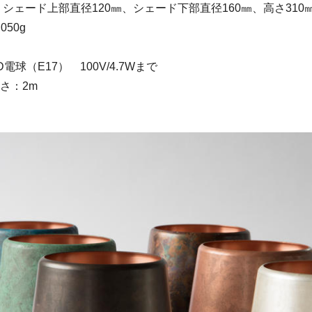
 シェード上部直径120㎜、シェード下部直径160㎜、高さ310
050g
電球（E17） 100V/4.7Wまで
さ：2m