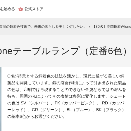
を始める
公式ストア
県高岡の銅着色技術で、未来の暮らしを美しく灯したい。
【30名】高岡銅着色ton
chevron_right
oneテーブルランプ（定番6色）限
Oriiが得意とする銅着色の技法を活かし、現代に通ずる美しい銅
製品を開発しています。銅の腐食作用によって引き出された製品
の色は、印刷では再現することのできない金属ならではの深みを
持ち、周囲の光によってその表情は多彩に変化します。シェード
の色は SV（シルバー）、PK（カッパーピンク）、 RD（カッパ
ーレッド）、GR（グリーン）、BL（ブルー）、BK（ブラック）
の基本6色からお選びください。