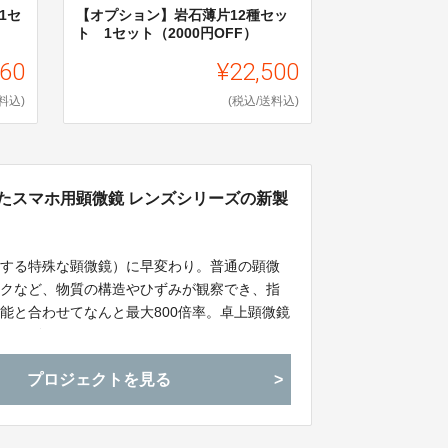
1セ
【オプション】岩石薄片12種セッ
ト 1セット（2000円OFF）
560
¥22,500
料込)
(税込/送料込)
ばれたスマホ用顕微鏡 レンズシリーズの新製
用する特殊な顕微鏡）に早変わり。普通の顕微
ックなど、物質の構造やひずみが観察でき、指
能と合わせてなんと最大800倍率。卓上顕微鏡
鏡レンズです。
プロジェクトを見る