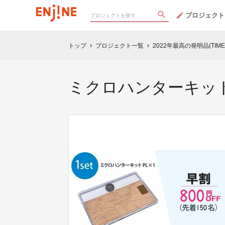
プロジェクト
トップ
プロジェクト一覧
2022年最高の発明品(T
chevron_right
chevron_right
ミクロハンターキットP