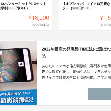
クロハンターキットPL 3セット
【オプション】マイクロ定規Q 
早割5000円OFF）
ット（200円OFF）
¥18,000
¥1,
(税込/送料込)
(税込/送
2022年最高の発明品(TIME誌)に選
品
あなたのスマホが偏光顕微鏡（専門家が使
鏡では観察が難しい鉱物や結晶、プラスチ
先サイズで財布の中にも収納可能。スマホ機
にも匹敵する光学性能を有する究極の顕微