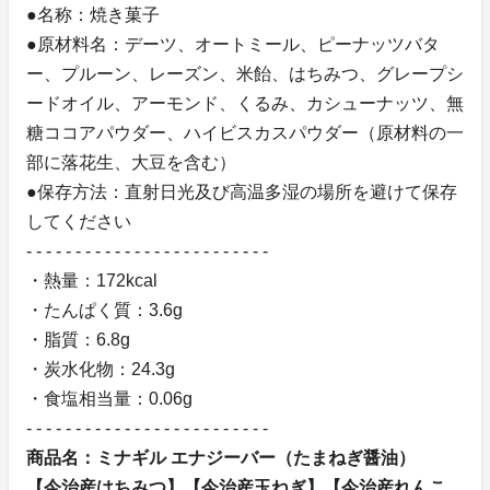
●名称：焼き菓子
●原材料名：デーツ、オートミール、ピーナッツバタ
ー、プルーン、レーズン、米飴、はちみつ、グレープシ
ードオイル、アーモンド、くるみ、カシューナッツ、無
糖ココアパウダー、ハイビスカスパウダー（原材料の一
部に落花生、大豆を含む）
●保存方法：直射日光及び高温多湿の場所を避けて保存
してください
- - - - - - - - - - - - - - - - - - - - - - - - -
・熱量：172kcal
・たんぱく質：3.6g
・脂質：6.8g
・炭水化物：24.3g
・食塩相当量：0.06g
- - - - - - - - - - - - - - - - - - - - - - - - -
商品名：ミナギル エナジーバー（たまねぎ醤油）
【今治産はちみつ】【今治産玉ねぎ】【今治産れんこ