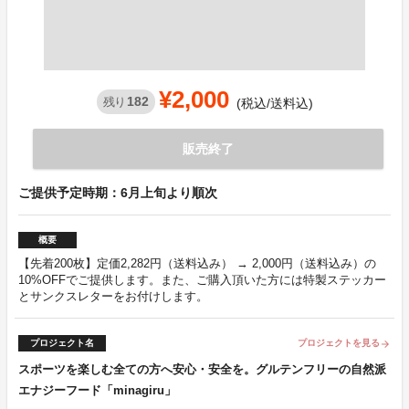
¥2,000
182
残り
(税込/送料込)
販売終了
ご提供予定時期：6月上旬より順次
概要
【先着200枚】定価2,282円（送料込み） → 2,000円（送料込み）の
10%OFFでご提供します。また、ご購入頂いた方には特製ステッカー
とサンクスレターをお付けします。
プロジェクト名
プロジェクトを見る
arrow_forward
スポーツを楽しむ全ての方へ安心・安全を。グルテンフリーの自然派
エナジーフード「minagiru」