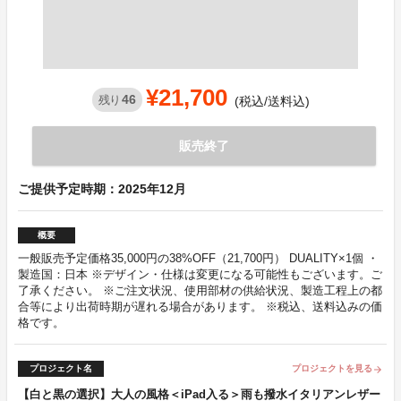
¥21,700
46
残り
(税込/送料込)
販売終了
ご提供予定時期：2025年12月
概要
一般販売予定価格35,000円の38%OFF（21,700円） DUALITY×1個 ・
製造国：日本 ※デザイン・仕様は変更になる可能性もございます。ご
了承ください。 ※ご注文状況、使用部材の供給状況、製造工程上の都
合等により出荷時期が遅れる場合があります。 ※税込、送料込みの価
格です。
プロジェクト名
プロジェクトを見る
arrow_forward
【白と黒の選択】大人の風格＜iPad入る＞雨も撥水イタリアンレザー