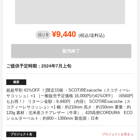
¥9,440
0
残り
(税込/送料込)
販売終了
ご提供予定時期：2024年7月上旬
概要
超超早割 41%OFF ！]限定15個 ・SCOTIREsacoche（スコティーレ
サコッシュ）×1 ［一般販売予定価格 16,000円の41%OFF］ 《6560円
もお得！》 リターン金額：9,440円 （内容） SCOTIREsacoche（ス
コティーレサコッシュ）×1 幅：約210mm 高さ：約150mm 重量：約
120g 素材：北米産ステアレザー（牛革）、420高密CORDURA ECO
ショルダーベルト：約800～1300mm 製造国：日本
プロジェクト名
プロジェクトを見る
arrow_forward