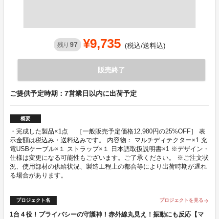
¥9,735
97
残り
(税込/送料込)
販売終了
ご提供予定時期：7営業日以内に出荷予定
概要
・完成した製品×1点 ［一般販売予定価格12,980円の25%OFF］ 表
示金額は税込み・送料込みです。 内容物： マルチディテクター×1 充
電USBケーブル×１ ストラップ×１ 日本語取扱説明書×1 ※デザイン・
仕様は変更になる可能性もございます。ご了承ください。 ※ご注文状
況、使用部材の供給状況、製造工程上の都合等により出荷時期が遅れ
る場合があります。
プロジェクト名
プロジェクトを見る
arrow_forward
1台４役！プライバシーの守護神！赤外線丸見え！振動にも反応【マ