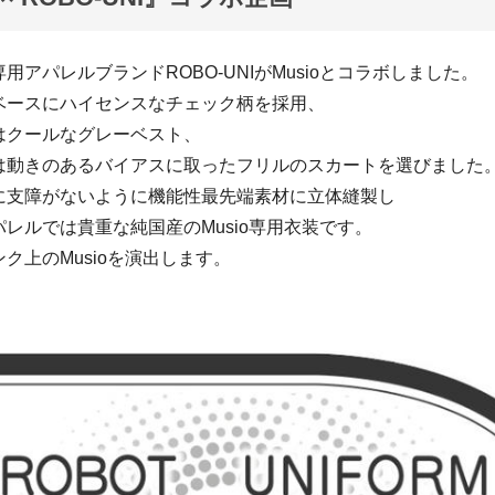
用アパレルブランドROBO-UNIがMusioとコラボしました。
ベースにハイセンスなチェック柄を採用、
はクールなグレーベスト、
は動きのあるバイアスに取ったフリルのスカートを選びました
に支障がないように機能性最先端素材に立体縫製し
レルでは貴重な純国産のMusio専用衣装です。
ク上のMusioを演出します。