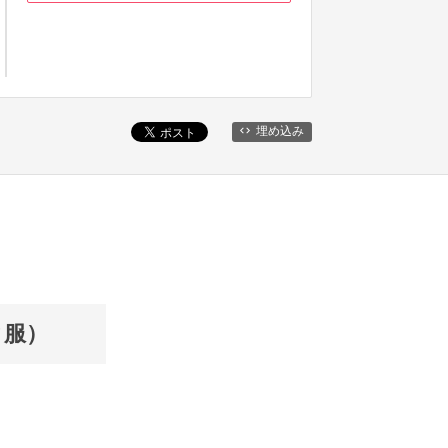
埋め込み
ク服）