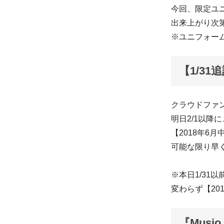
今回、限定ユ
出来上がり次
※ユニフォー
【1/3
クラウドファ
明日2/1以降
【2018年6
可能な限り早
※本日1/31
変わらず【20
『Musi