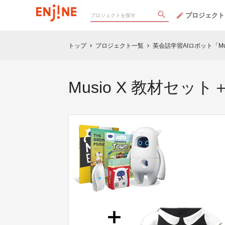
プロジェクト
トップ
プロジェクト一覧
英会話学習AIロボット「Mu
chevron_right
chevron_right
Musio X 教材セ