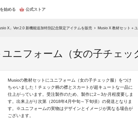
を始める
公式ストア
sio X」Ver.2.0 新機能追加特別記念限定アイテムを販売
Musio X 教材セッ
chevron_right
ット＋ユニフォーム（女の子チェッ
Musioの教材セットにユニフォーム（女の子チェック服）をつけ
ちゃいました！チェック柄の襟とスカートが超キュートな一品に
仕上がっています。受注製作のため、製作に2～3か月程度要しま
す。出来上がり次第（2018年4月中旬～下旬頃）の発送となりま
す。※ユニフォームの実物はデザインとイメージが異なる場合が
ございます。