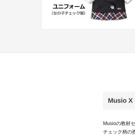
Musi
Musioの教
チェック柄の