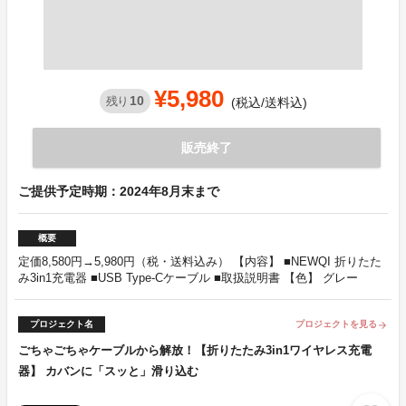
¥5,980
10
残り
(税込/送料込)
販売終了
ご提供予定時期：2024年8月末まで
概要
定価8,580円→5,980円（税・送料込み） 【内容】 ■NEWQI 折りたた
み3in1充電器 ■USB Type-Cケーブル ■取扱説明書 【色】 グレー
プロジェクト名
プロジェクトを見る
arrow_forward
ごちゃごちゃケーブルから解放！【折りたたみ3in1ワイヤレス充電
器】 カバンに「スッと」滑り込む