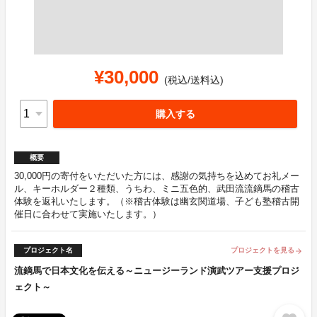
¥30,000
(税込/送料込)
購入する
概要
30,000円の寄付をいただいた方には、感謝の気持ちを込めてお礼メー
ル、キーホルダー２種類、うちわ、ミニ五色的、武田流流鏑馬の稽古
体験を返礼いたします。（※稽古体験は幽玄関道場、子ども塾稽古開
催日に合わせて実施いたします。）
プロジェクト名
プロジェクトを見る
arrow_forward
流鏑馬で日本文化を伝える～ニュージーランド演武ツアー支援プロジ
ェクト～