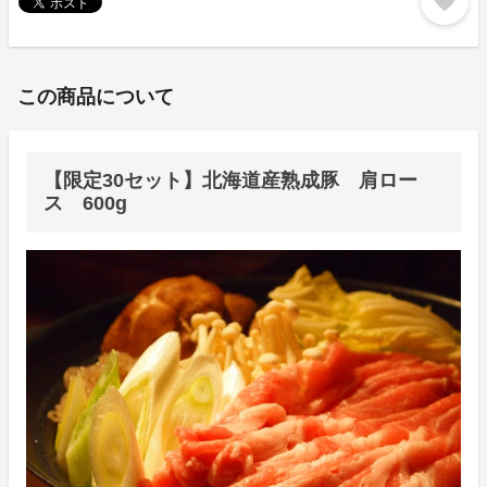
favorite
この商品について
【限定30セット】北海道産熟成豚 肩ロー
ス 600g