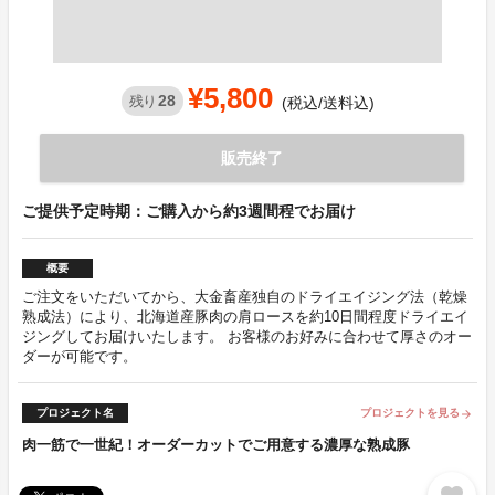
¥5,800
28
残り
(税込/送料込)
販売終了
ご提供予定時期：ご購入から約3週間程でお届け
概要
ご注文をいただいてから、大金畜産独自のドライエイジング法（乾燥
熟成法）により、北海道産豚肉の肩ロースを約10日間程度ドライエイ
ジングしてお届けいたします。 お客様のお好みに合わせて厚さのオー
ダーが可能です。
プロジェクト名
プロジェクトを見る
arrow_forward
肉一筋で一世紀！オーダーカットでご用意する濃厚な熟成豚