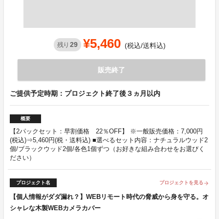
¥5,460
29
残り
(税込/送料込)
販売終了
ご提供予定時期：プロジェクト終了後３ヵ月以内
概要
【2パックセット：早割価格 22％OFF】 ※一般販売価格：7,000円
(税込)⇒5,460円(税・送料込) ■選べるセット内容：ナチュラルウッド2
個/ブラックウッド2個/各色1個ずつ（お好きな組み合わせをお選びく
ださい）
プロジェクト名
プロジェクトを見る
arrow_forward
【個人情報がダダ漏れ？】WEBリモート時代の脅威から身を守る。オ
シャレな木製WEBカメラカバー