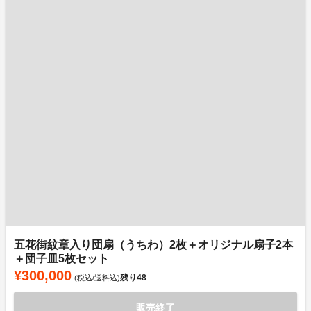
五花街紋章入り団扇（うちわ）2枚＋オリジナル扇子2本
＋団子皿5枚セット
¥300,000
残り
48
(税込/送料込)
販売終了