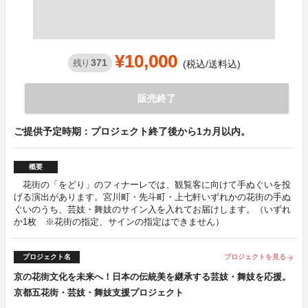
¥10,000
371
残り
(税込/送料込)
販売終了
ご提供予定時期：プロジェクト終了後から1カ月以内。
概要
花街の「をどり」のフィナーレでは、観覧客に向けて手ぬぐいを投
げる演出があります。宮川町・先斗町・上七軒いずれかの花街の手ぬ
ぐいのうち、芸妓・舞妓のサイン入を入れてお届けします。（いずれ
か1枚 ※花街の指定、サインの指定はできません）
プロジェクト名
プロジェクトを見る
arrow_forward
京の花街文化を未来へ！日本の伝統美を継承する芸妓・舞妓を応援。
京都五花街・芸妓・舞妓支援プロジェクト