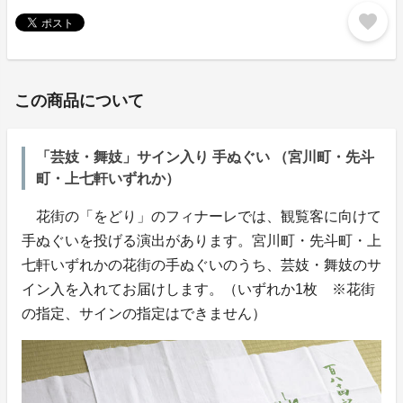
favorite
この商品について
「芸妓・舞妓」サイン入り 手ぬぐい （宮川町・先斗
町・上七軒いずれか）
花街の「をどり」のフィナーレでは、観覧客に向けて
手ぬぐいを投げる演出があります。宮川町・先斗町・上
七軒いずれかの花街の手ぬぐいのうち、芸妓・舞妓のサ
イン入を入れてお届けします。（いずれか1枚 ※花街
の指定、サインの指定はできません）