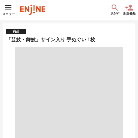
さがす
新規登録
メニュー
商品
「芸妓・舞妓」サイン入り 手ぬぐい 1枚