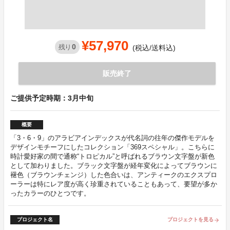
¥57,970
0
残り
(税込/送料込)
販売終了
ご提供予定時期：3月中旬
概要
「3・6・9」のアラビアインデックスが代名詞の往年の傑作モデルを
デザインモチーフにしたコレクション「369スペシャル」。こちらに
時計愛好家の間で通称“トロピカル”と呼ばれるブラウン文字盤が新色
として加わりました。ブラック文字盤が経年変化によってブラウンに
褪色（ブラウンチェンジ）した色合いは、アンティークのエクスプロ
ーラーは特にレア度が高く珍重されていることもあって、要望が多か
ったカラーのひとつです。
プロジェクト名
プロジェクトを見る
arrow_forward