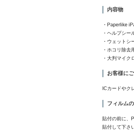
内容物
・Paperlike
・ヘルプシー
・ウェットシ
・ホコリ除去用
・大判マイク
お客様にご
ICカードや
フィルムの
貼付の前に、P
貼付して下さ