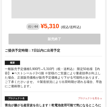
¥5,310
44
残り
(税込/送料込)
販売終了
ご提供予定時期：7日以内に出荷予定
概要
一般販売予定価格5,900円→5,310円（税・送料込） 限定50名様 【内
容】 ■ペストシールド2×1個 ※皆様のご支援により量産効率が向上し
た場合、正規販売価格が販売予定価格より下がる可能性があります。
ご了承くださいませ。 ※製造状況により出荷時期が遅れる場合、早急
にご連絡致します。
プロジェクト名
プロジェクトを見る
arrow_forward
害虫が嫌がる超音波を出します！乾電池使用可能で気になるところに