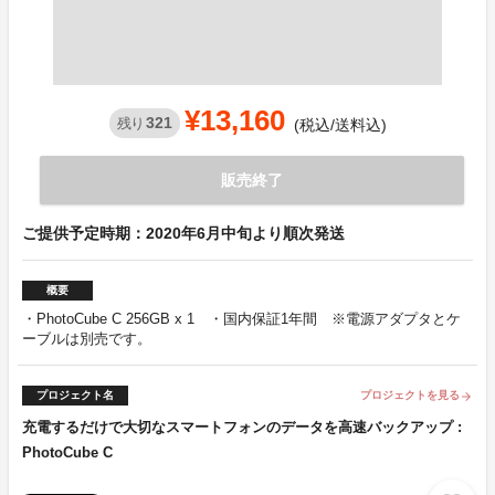
¥13,160
321
残り
(税込/送料込)
販売終了
ご提供予定時期：2020年6月中旬より順次発送
概要
・PhotoCube C 256GB x 1 ・国内保証1年間 ※電源アダプタとケ
ーブルは別売です。
プロジェクト名
プロジェクトを見る
arrow_forward
充電するだけで大切なスマートフォンのデータを高速バックアップ :
PhotoCube C