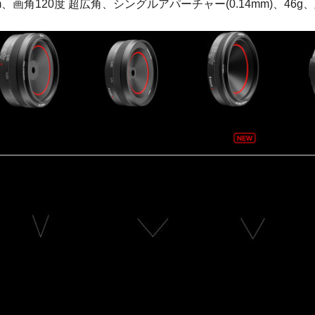
、画角120度 超広角、シングルアパーチャー(0.14mm)、46g、