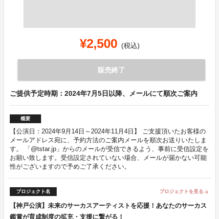
¥2,500
(税込)
販売終了
ご提供予定時期：2024年7月5日以降、メールにて順次ご案内
概要
【公演日：2024年9月14日～2024年11月4日】 ご支援頂いたお客様の
メールアドレス宛に、予約方法のご案内メールを順次お送りいたしま
す。 「@tstar.jp」からのメールが受信できるよう、事前に受信設定を
お願い致します。受信設定されていない場合、メールが届かない可能
性がございますので予めご了承ください。
プロジェクト名
プロジェクトを見る
arrow_forward
【神戸公演】未来のサーカスアーティストを応援！あなたのサーカス
鑑賞が育成制度の拡充・支援に繋がる！