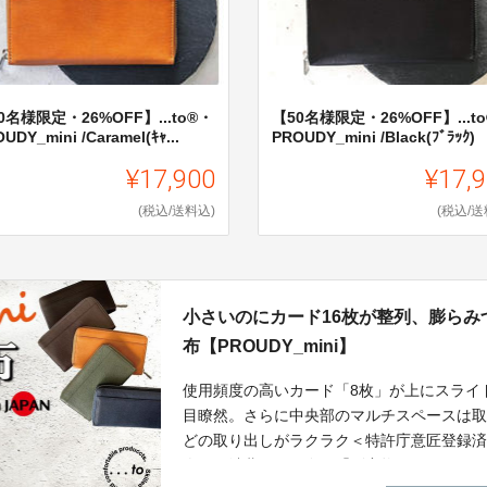
0名様限定・26%OFF】...to®・
【50名様限定・26%OFF】...t
UDY_mini /Caramel(ｷｬ...
PROUDY_mini /Black(ﾌﾞﾗｯｸ)
¥17,900
¥17,
(税込/送料込)
(税込/送
小さいのにカード16枚が整列、膨ら
布【PROUDY_mini】
使用頻度の高いカード「8枚」が上にスライ
目瞭然。さらに中央部のマルチスペースは
どの取り出しがラクラク＜特許庁意匠登録
肉用に消費された際の「副産物」です。さ