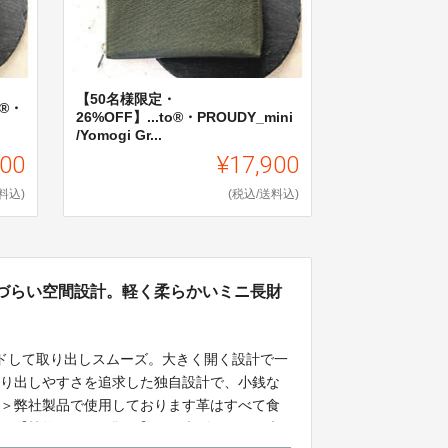
【50名様限定・
o®・
26%OFF】...to®・PROUDY_mini
/Yomogi Gr...
900
¥17,900
料込)
(税込/送料込)
みづらい空間設計。軽く柔らかいミニ長財
ドして取り出しスムーズ。大きく開く設計で一
取り出しやすさを追求した独自設計で、小銭な
済＞弊社製品で使用しております革はすべて食
らに【植物タンニン鞣し】で仕上げられた日本