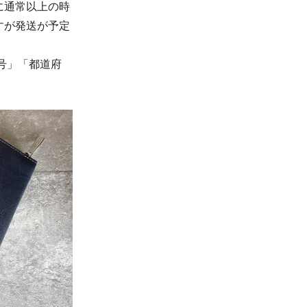
に通常以上の時
すが発送が予定
号」「都道府
。