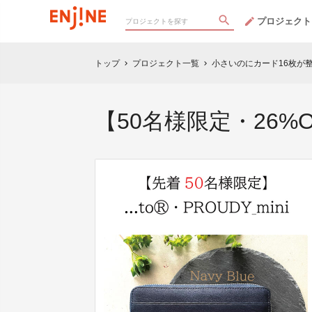
プロジェクト
トップ
プロジェクト一覧
小さいのにカード16枚が整
chevron_right
chevron_right
【50名様限定・26%OFF】.