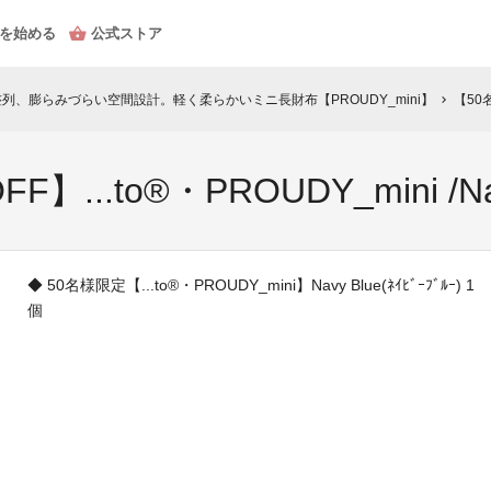
を始める
公式ストア
列、膨らみづらい空間設計。軽く柔らかいミニ長財布【PROUDY_mini】
【50名様
chevron_right
..to®・PROUDY_mini /Navy 
◆ 50名様限定【...to®・PROUDY_mini】Navy Blue(ﾈｲﾋﾞｰﾌﾞﾙｰ) 1
個