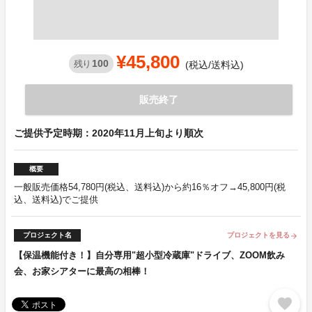
¥45,800
100
残り
(税込/送料込)
販売終了
ご提供予定時期：2020年11月上旬より順次
概要
一般販売価格54,780円(税込、送料込)から約16％オフ→45,800円(税
込、送料込)でご提供
プロジェクト名
プロジェクトを見る
arrow_forward
【保温機能付き！】自分専用"超小型冷蔵庫"ドライブ、ZOOM飲み
会、お家シアターに最高の相棒！
favorite