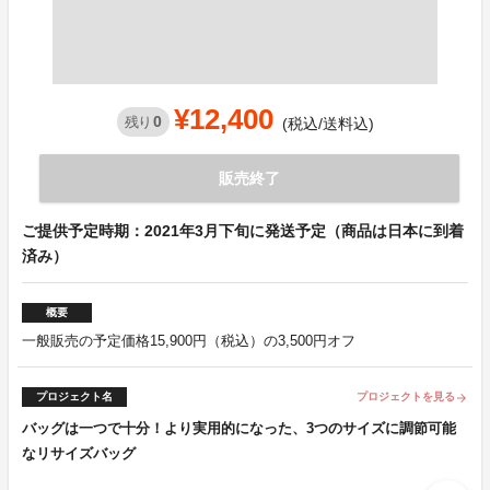
¥12,400
0
残り
(税込/送料込)
販売終了
ご提供予定時期：2021年3月下旬に発送予定（商品は日本に到着
済み）
概要
一般販売の予定価格15,900円（税込）の3,500円オフ
プロジェクト名
プロジェクトを見る
arrow_forward
バッグは一つで十分！より実用的になった、3つのサイズに調節可能
なリサイズバッグ