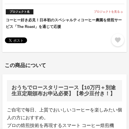
プロジェクト名
プロジェクトを見る
arrow_forward
コーヒー好き必見！日本初のスペシャルティコーヒー農園を焙煎サー
ビス「The Roast」を通じて応援
favorite
この商品について
おうちでロースタリーコース【10万円＋別途
生豆定期頒布お申込必要】【希少豆付き！】
ご自宅で毎日、上質でおいしいコーヒーを楽しみたい個
人の方におすすめ。
プロの焙煎技術を再現するスマート コーヒー焙煎機