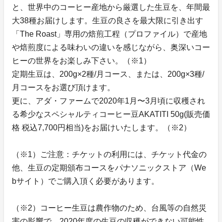
と、世界中のコーヒー産地から厳選した生豆を、年間最
大38種お届けします。生豆の良さを最大限に引き出す
「The Roast」専用の焙煎工程（プロファイル）で産地
や焙煎度による味わいの違いを感じながら、奥深いコー
ヒーの世界をお楽しみ下さい。（※1）
定期生豆は、200g×2種/月コース、または、200g×3種/
月コースをお選び頂けます。
更に、アダ・ファームで2020年1月〜3月頃に収穫され
る希少なスペシャルティコーヒー豆AKATITI 50g(販売価
格 税込7,700円相当)をお届けいたします。（※2）
（※1）ご注意：チケットの利用には、チケット代金の
他、生豆の定期頒布コースをパナソニックストア（We
bサイト）でご購入頂く必要があります。
（※2）コーヒー生豆は農作物のため、台風等の自然災
害の影響で、2020年度の生豆の収穫ができない可能性