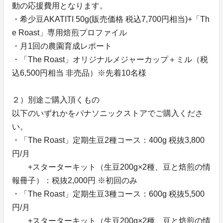
動の応援費用となります。
・希少豆AKATITI 50g(販売価格 税込7,700円相当)+「Th
e Roast」専用焙煎プロファイル
・月1回の農園育成レポート
・「The Roast」オリジナルメジャーカップ＋ミル（税
込6,500円相当 非売品）※先着10名様
２）別途ご購入頂くもの
以下のいずれかをパナソニックストアでご購入くださ
い。
・「The Roast」定期生豆2種コース：400g 税抜3,800
円/月
+スターターキット（生豆200g×2種、豆と焙煎の情
報冊子）：税抜2,000円 ※初回のみ
・「The Roast」定期生豆3種コース：600g 税抜5,500
円/月
+スターターキット（生豆200g×2種、豆と焙煎の情