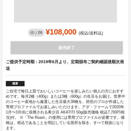
¥108,000
26
残り
(税込/送料込)
販売終了
ご提供予定時期：2019年6月より、定期頒布ご契約確認後順次発
送
概要
ご自宅で毎日上質でおいしいコーヒーを楽しみたい個人の方におすす
めです。毎月2種（400g）または3種（600g）の生豆をお届け。世界中
のコーヒー産地から厳選した生豆最大38種を、焙煎のプロが作成した
専用プロファイルでお楽しみいただけます。アダ・ファームで2020年
1月〜3月頃に収穫される希少豆 AKATITI 50g(販売価格 税込7,700円相
当)付。 ※「The Roast」の使用には専用プロファイルが必要です。価
格は、税込であることを明記している箇所を除き、すべて税抜になり
ます。