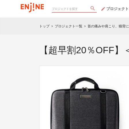
プロジェクト
トップ
プロジェクト一覧
首の痛みや肩こり、猫背に
chevron_right
chevron_right
【超早割20％OFF】＜1