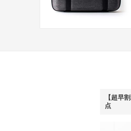
【超早割2
点