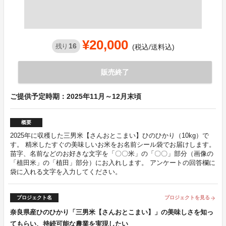
¥20,000
16
残り
(税込/送料込)
販売終了
ご提供予定時期：2025年11月～12月末頃
概要
2025年に収穫した三男米【さんおとこまい】ひのひかり（10kg）で
す。 精米したすぐの美味しいお米をお名前シール袋でお届けします。
苗字、名前などのお好きな文字を「〇〇米」の「〇〇」部分（画像の
「植田米」の「植田」部分）にお入れします。 アンケートの回答欄に
袋に入れる文字を入力してください。
プロジェクト名
プロジェクトを見る
arrow_forward
奈良県産ひのひかり「三男米【さんおとこまい】」の美味しさを知っ
てもらい、持続可能な農業を実現したい