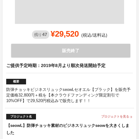
¥29,520
47
残り
(税込/送料込)
販売終了
ご提供予定時期：2019年8月より順次発送開始予定
概要
防弾チョッキビジネスリュックseowLセオエル【ブラック】を販売予
定価格32,800円＋税を【本クラウドファンディング限定割引で
10%OFF】で29,520円税込みで販売します！！
プロジェクト名
プロジェクトを見る
arrow_forward
【seowL】防弾チョッキ素材のビジネスリュックseowを大きくしま
した