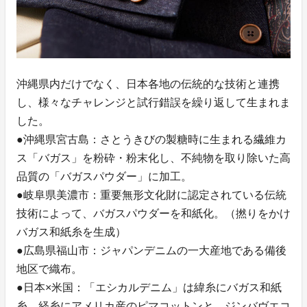
沖縄県内だけでなく、日本各地の伝統的な技術と連携
し、様々なチャレンジと試行錯誤を繰り返して生まれま
した。
●沖縄県宮古島：さとうきびの製糖時に生まれる繊維カ
ス「バガス」を粉砕・粉末化し、不純物を取り除いた高
品質の「バガスパウダー」に加工。
●岐阜県美濃市：重要無形文化財に認定されている伝統
技術によって、バガスパウダーを和紙化。（撚りをかけ
バガス和紙糸を生成）
●広島県福山市：ジャパンデニムの一大産地である備後
地区で織布。
●日本×米国：「エシカルデニム」は緯糸にバガス和紙
糸、経糸にアメリカ産のピマコットンと、ジンバヴエコ