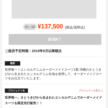
¥137,500
12
残り
(税込/送料込)
販売終了
ご提供予定時期：2019年9月以降順次
概要
世界唯一！エシカルデニムオーダーメイドスーツ1着 沖縄のさとうき
びから生まれたエシカルデニム生地を使用して、オーダーメイドスー
ツをお仕立ていたします。
プロジェクト名
プロジェクトを見る
arrow_forward
世界唯一。さとうきびから生まれたエシカルデニムでオーダーメイド
スーツを限定先行販売！！