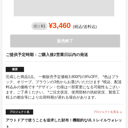
¥3,460
61
残り
(税込/送料込)
販売終了
ご提供予定時期：ご購入後2営業日以内の発送
概要
完成した商品1点。 一般販売予定価格3,800円の9%OFF。 *色はブラ
ック、オリーブ、ブラウンの3色からお選びいただけます *税込、配送
料込みの価格です *デザイン・仕様は一部変更になる可能性もござい
ます。ご了承ください。 *ご注文状況、使用部材の供給状況、製造工
程上の都合等により出荷時期が遅れる場合があります。
プロジェクト名
プロジェクトを見る
arrow_forward
アウトドアで使うことを追求した財布！機能的なULトレイルウォレッ
ト