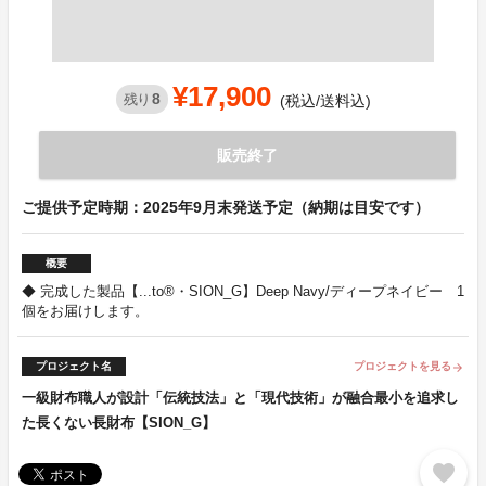
¥17,900
8
残り
(税込/送料込)
販売終了
ご提供予定時期：2025年9月末発送予定（納期は目安です）
概要
◆ 完成した製品【...to®・SION_G】Deep Navy/ディープネイビー 1
個をお届けします。
プロジェクト名
プロジェクトを見る
arrow_forward
一級財布職人が設計「伝統技法」と「現代技術」が融合最小を追求し
た長くない長財布【SION_G】
favorite