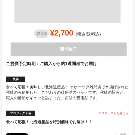
¥2,700
0
残り
(税込/送料込)
販売終了
ご提供予定時期：ご購入から約1週間程でお届け
概要
食べて応援！美味しい北海道産品！ オホーツク雄武浜で水揚げされた
秋鮭のみ使用した、こだわりの鮭缶詰のセットです。秋鮭の旨みと、
職人の情熱がギュッと詰まった、缶詰の芸術品です。
プロジェクト名
プロジェクトを見る
arrow_forward
食べて応援！北海道産品を特別価格でお届け！！