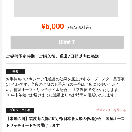
¥5,000
(税込/送料込)
販売終了
ご提供予定時期：ご購入後、通常7日間以内に発送
概要
お手持ちのスキンケア化粧品の効果を底上げする、ブースター美容液
(オイル)です。普段のお肌のお手入れの一番はじめにお使いくださ
い。精製オーストリッチオイル配合。 ※常温便で発送いたします。
※ 年末年始はお届けまでに通常よりもお時間を頂戴いたします。
プロジェクト名
プロジェクトを見る
arrow_forward
【常陸の国】筑波山の麓に広がる日本最大級の牧場から 国産オース
トリッチミートをお届けします