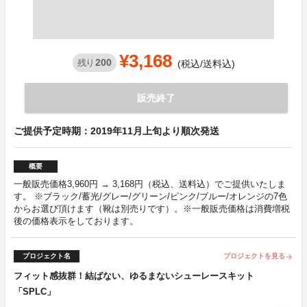
¥3,168
200
残り
(税込/送料込)
販売終了
ご提供予定時期：2019年11月上旬より順次発送
概要
一般販売価格3,960円 → 3,168円（税込、送料込）でご提供いたしま
す。 ※ブラック/蓄光/グレー/グリーン/ピンク/ブルー/オレンジの7色
からお選び頂けます（靴は別売りです）。※一般販売価格は消費増税
後の価格表示をしております。
プロジェクト名
プロジェクトを見る
arrow_forward
フィット感抜群！結ばない、ゆるまないシューレースキット
「SPLC」