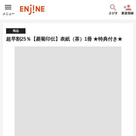
さがす
新規登録
メニュー
商品
超早割25％【菱菊印伝】表紙（茶）1冊 ★特典付き★