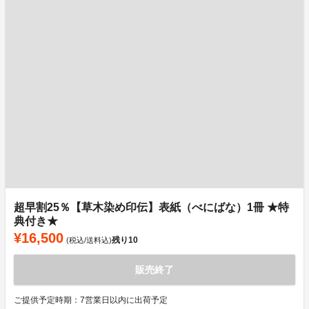
超早割25％【草木染め印伝】表紙（べにばな）1冊 ★特
典付き★
¥16,500
残り
10
(税込/送料込)
販売終了
ご提供予定時期：7営業日以内に出荷予定