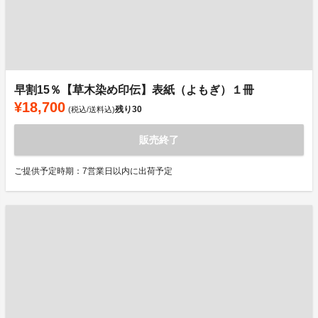
早割15％【草木染め印伝】表紙（よもぎ）１冊
¥18,700
残り
30
(税込/送料込)
販売終了
ご提供予定時期：7営業日以内に出荷予定