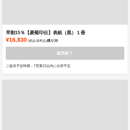
早割15％【菱菊印伝】表紙（黒）１冊
¥16,830
残り
30
(税込/送料込)
販売終了
ご提供予定時期：7営業日以内に出荷予定