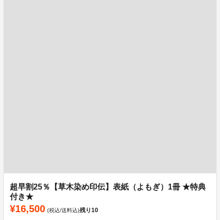
超早割25％【草木染め印伝】表紙（よもぎ）1冊 ★特典
付き★
¥16,500
残り
10
(税込/送料込)