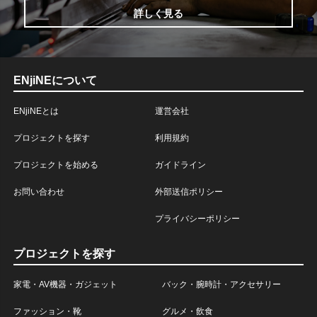
詳しく見る
ENjiNEについて
ENjiNEとは
運営会社
プロジェクトを探す
利用規約
プロジェクトを始める
ガイドライン
お問い合わせ
外部送信ポリシー
プライバシーポリシー
プロジェクトを探す
家電・AV機器・ガジェット
バック・腕時計・アクセサリー
ファッション・靴
グルメ・飲食