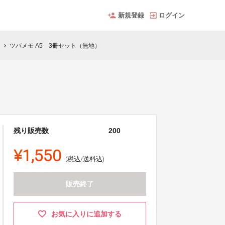
新規登録
ログイン
！
ツバメモ A5 3冊セット（無地）
chevron_right
残り販売数
200
¥1,550
(税込/送料込)
販売終了
お気に入りに追加する