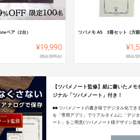
Noteペア（2台）
ツバメモ A5 3冊セット（方
¥19,990
¥1,
(税込/送料込)
(税込/送
【ツバメノート監修】紙に書いたメモ
ジナル「ツバメノート」付き！
■■ ツバメノートの書き味でデジタル化できる
を「専用アプリ」でリアルタイムに「デジタル
ート」をご用意(ツバメノート様デザイン監
書き味 【３】WebツールやPCソフトにも