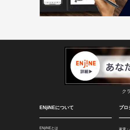
ク
ENjiNEについて
プロ
ENjiNEとは
家電・