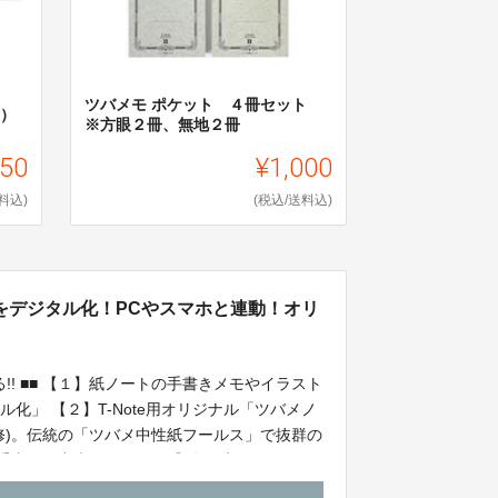
ツバメモ ポケット ４冊セット
眼）
※方眼２冊、無地２冊
550
¥1,000
料込)
(税込/送料込)
をデジタル化！PCやスマホと連動！オリ
!! ■■ 【１】紙ノートの手書きメモやイラスト
化」 【２】T-Note用オリジナル「ツバメノ
修)。伝統の「ツバメ中性紙フールス」で抜群の
「手書き」出来る、まさに『紙タブ』