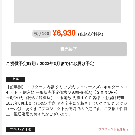
¥6,930
100
残り
(税込/送料込)
販売終了
ご提供予定時期：2023年6月までにお届け予定
概要
【超早割】 ・リターン内容 クリップ式 シャワーノズルホルダー × １
セット ・購入額 一般販売予定価格 9,900円(税込)【３０％OFF】
⇒6,930円（税込 / 送料込） ・限定数 先着１００名様 ・お届け時期
2023年6月末までに発送予定 ※本文中に記載させていただいたスケジ
ュールは、あくまでプロジェクト公開時点の予定です。ご支援の性質
上、配送遅延のおそれがございます。
プロジェクト名
プロジェクトを見る
arrow_forward